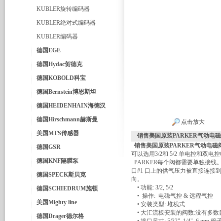
KUBLER旋转编码器
KUBLER绝对式编码器
KUBLER编码器
德国EGE
德国Hydac贺德克
德国KOBOLD科宝
德国Bernstein博恩斯坦
德国HEIDENHAIN海德汉
德国Hirschmann赫斯曼
点击放大
美国MTS传感器
销售美国原装PARKER气动电磁阀P
销售美国原装PARKER气动电磁阀PS
德国GSR
可以选用3/2和 5/2 单电控和双电
德国KNF隔膜泵
PARKER每个阀都需要单独接线
口#1 口上的供气压力被直接连
德国SPECK斯贝克
向。
• 功能: 3/2, 5/2
德国SCHIEDRUM施顿
• 操作: 电磁气控 & 远程气控
美国Mighty line
• 安装类型: 堆栈式
• 大汇流板安装的阀数:没有多数
德国Drager德尔格