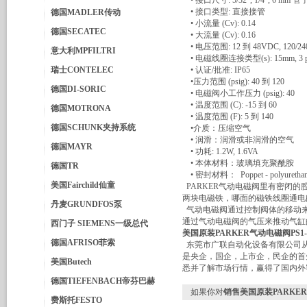
• 接口尺寸: 5/32", 1/4", 6 mm 管
• 接口类型: 直接接管
德国MADLER传动
• 小流量 (Cv): 0.14
德国SECATEC
• 大流量 (Cv): 0.16
• 电压范围: 12 到 48VDC, 120/24
意大利MPFILTRI
• 电磁线圈连接类型(s): 15mm, 3 pin
瑞士CONTELEC
• 认证/批准: IP65
•压力范围 (psig): 40 到 120
德国DI-SORIC
• 电磁阀小工作压力 (psig): 40
• 温度范围 (C): -15 到 60
德国MOTRONA
• 温度范围 (F): 5 到 140
德国SCHUNK夹持系统
•介质：压缩空气
• 润滑：润滑或非润滑的空气
德国MAYR
• 功耗: 1.2W, 1.6VA
• 本体材料：玻璃填充聚酰胺
德国TR
• 密封材料： Poppet - polyurethane, S
美国Fairchild仙童
PARKER气动电磁阀里有密闭
两块电磁铁，哪面的磁铁线圈通电
丹麦GRUNDFOS泵
气动电磁阀通过控制阀体的移动来
通过气动电磁阀的气压来推动气缸
西门子 SIEMENS一级总代
美国原装PARKER气动电磁阀PS1-P
德国AFRISO菲索
东莞市广联自动化设备有限公司从
是央企，国企，上市企，民企的首
美国Butech
悉并了解市场行情，赢得了国内外
德国TIEFENBACH帝芬巴赫
如果你对
销售美国原装PARKER气
费斯托FESTO