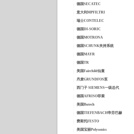
德国SECATEC
意大利MPFILTRI
瑞士CONTELEC
德国DI-SORIC
德国MOTRONA
德国SCHUNK夹持系统
德国MAYR
德国TR
美国Fairchild仙童
丹麦GRUNDFOS泵
西门子 SIEMENS一级总代
德国AFRISO菲索
美国Butech
德国TIEFENBACH帝芬巴赫
费斯托FESTO
美国宝丽Polysonics