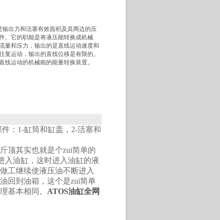
缸是输出力和活塞有效面积及其两边的压
件。它的职能是将液压能转换成机械
流量和压力，输出的是直线运动速度和
往复运动，输出的直线位移是有限的。
直线运动的机械能的能量转换装置。
件：1-缸筒和缸盖，2-活塞和
顶其实也就是个zui简单的
阀进入油缸，这时进入油缸的液
做工继续使液压油不断进入
回到油箱，这个是zui简单
理基本相同。
ATOS油缸全网