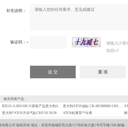
补充说明：
验证码：
请输入计算
加四=7
相关同类产品：
RZGO-A-003/100 31原装产品意大利ATOS阿托斯柱塞泵价格好
意大利ATOS油缸 CK-80/360600-S301有优惠
意大利*ATOS方头气缸CKP/10-50/36
ATOS柱塞泵**出售
推
限公司 版权所有 地址：东莞市南城区莞太路115号旺南大厦1号写字楼1506 邮编： 电话：0