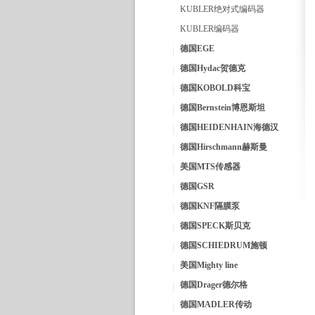
KUBLER绝对式编码器
KUBLER编码器
德国EGE
德国Hydac贺德克
德国KOBOLD科宝
德国Bernstein博恩斯坦
德国HEIDENHAIN海德汉
德国Hirschmann赫斯曼
美国MTS传感器
德国GSR
德国KNF隔膜泵
德国SPECK斯贝克
德国SCHIEDRUM施顿
美国Mighty line
德国Drager德尔格
德国MADLER传动