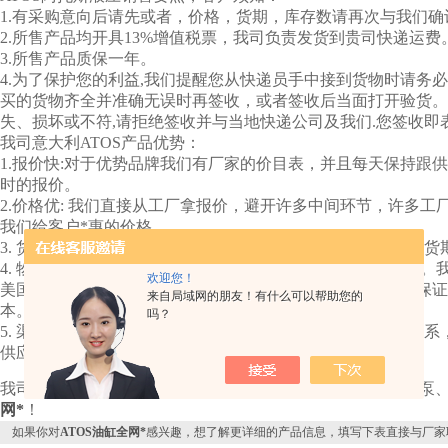
1.有采购意向后请先或者，价格，货期，库存数请再次与我们
2.所售产品均开具13%增值税票，我司负责发货到贵司快递运费
3.所售产品质保一年。
4.为了保护您的利益,我们提醒您从快递员手中接到货物时请务
买的货物齐全并准确无误时再签收，或者签收后当面打开验货。
失、损坏或不符,请拒绝签收并与当地快递公司及我们.您签收即
我司意大利ATOS产品优势：
1.报价快:对于优势品牌我们有厂家的价目表，并且每天保持跟
时的报价。
2.价格优: 我们直接从工厂拿报价，避开许多中间环节，许多
我们给客户*惠的价格。
3. 货期准: 接到订单后我们会及时跟厂家沟通，对于有变化的
4. 物流成本低:在贸易中物流成本往往会决定产品的整体价格
欢迎您！
美国白宫附近，仓库统一验货包装，然后报关拼箱发货，既保证
来自局域网的朋友！有什么可以帮助您的
本。
吗？
5. 渠道广: 除了工厂，我们跟欧洲许多经销商有直接的业务关
供应而不能报价的品牌。
我司专业销售ATOS柱塞泵、 ATOS齿轮泵、 ATOS轴向柱塞泵、
网*
！
如果你对
ATOS油缸全网*
感兴趣，想了解更详细的产品信息，填写下表直接与厂家