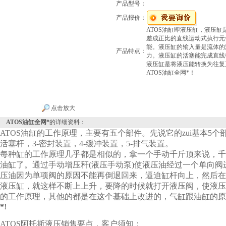
产品型号：
产品报价：
ATOS油缸即液压缸，液压
差成正比的直线运动式执行元
能。液压缸的输入量是流体的
产品特点：
力。液压缸的活塞能完成直线
液压缸是将液压能转换为往复
ATOS油缸全网*！
点击放大
ATOS油缸全网*
的详细资料：
ATOS油缸
的工作原理，主要有五个部件。先说它的zui基本5个部
活塞杆，3-密封装置，4-缓冲装置，5-排气装置。
每种缸的工作原理几乎都是相似的，拿一个手动千斤顶来说，千斤
油缸了。通过手动增压秆(液压手动泵)使液压油经过一个单向
压油因为单项阀的原因不能再倒退回来，逼迫缸杆向上，然后在
液压缸，就这样不断上上升，要降的时候就打开液压阀，使液压油
的工作原理，其他的都是在这个基础上改进的，气缸跟油缸的原
*
!
ATOS阿托斯液压销售要点，客户须知：