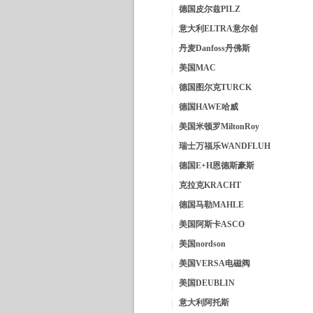
德国皮尔兹PILZ
意大利ELTRA意尔创
丹麦Danfoss丹佛斯
美国MAC
德国图尔克TURCK
德国HAWE哈威
美国米顿罗MiltonRoy
瑞士万福乐WANDFLUH
德国E+H恩德斯豪斯
克拉克KRACHT
德国马勒MAHLE
美国阿斯卡ASCO
美国nordson
美国VERSA电磁阀
美国DEUBLIN
意大利阿托斯