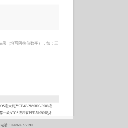
结果（填写阿拉伯数字），如：三
ATOS意大利产CE-63/28*0800-E908液压缸
荐一款ATOS液压泵PFE-51090现货
769-89772590