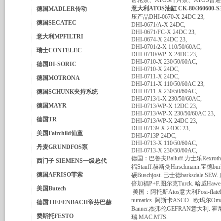
齿轮泵、ATOS叶片泵、ATOS普
意大利ATOS油缸 CK-80/360600-
德国MADLER传动
压产品DHI-0670-X 24DC 23,
德国SECATEC
DHI-0671/A-X 24DC,
DHI-0671/FC-X 24DC 23,
意大利MPFILTRI
DHI-0674-X 24DC 23,
DHI-0701/2-X 110/50/60AC,
瑞士CONTELEC
DHI-0710/WP-X 24DC 23,
DHI-0710-X 230/50/60AC,
德国DI-SORIC
DHI-0710-X 24DC,
DHI-0711-X 24DC,
德国MOTRONA
DHI-0711-X 110/50/60AC 23,
DHI-0711-X 230/50/60AC,
德国SCHUNK夹持系统
DHI-0713/1-X 230/50/60AC,
德国MAYR
DHI-0713/WP-X 12DC 23,
DHI-0713/WP-X 230/50/60AC 23,
德国TR
DHI-0713/WP-X 24DC 23,
DHI-07139-X 24DC 23,
美国Fairchild仙童
DHI-0713P 24DC,
DHI-0713-X 110/50/60AC,
丹麦GRUNDFOS泵
DHI-0713-X 230/50/60AC,
德国：巴鲁夫Balluff.力士乐Rexrot
西门子 SIEMENS一级总代
福Stauff.赫斯曼Hirschmann.宝德bur
德国AFRISO菲索
硕Buschjost. 巴士德barksdale
倍加福P+F.图尔克Turck. 哈威Hawe.
美国Butech
美国：阿托斯Atos意大利Posi-fla
numatics. 阿斯卡ASCO. 欧玛尔Om
德国TIEFENBACH帝芬巴赫
Banner.杰弗伦GEFRAN意大利. 霍
费斯托FESTO
瑞.MAC.MTS.