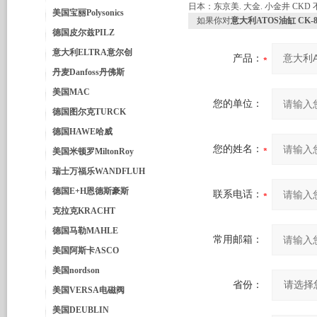
日本：东京美. 大金. 小金井 CKD 
美国宝丽Polysonics
如果你对
意大利ATOS油缸 CK-80
德国皮尔兹PILZ
意大利ELTRA意尔创
产品：
丹麦Danfoss丹佛斯
美国MAC
您的单位：
德国图尔克TURCK
德国HAWE哈威
您的姓名：
美国米顿罗MiltonRoy
瑞士万福乐WANDFLUH
德国E+H恩德斯豪斯
联系电话：
克拉克KRACHT
德国马勒MAHLE
常用邮箱：
美国阿斯卡ASCO
美国nordson
省份：
美国VERSA电磁阀
美国DEUBLIN