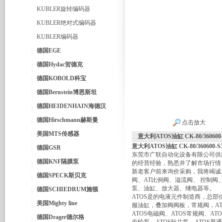
KUBLER旋转编码器
KUBLER绝对式编码器
KUBLER编码器
德国EGE
德国Hydac贺德克
德国KOBOLD科宝
德国Bernstein博恩斯坦
德国HEIDENHAIN海德汉
德国Hirschmann赫斯曼
点击放大
美国MTS传感器
意大利ATOS油缸 CK-80/36060
意大利ATOS油缸 CK-80/360600-
德国GSR
东莞市广联自动化设备有限公司供
德国KNF隔膜泵
的经营经验，熟悉并了解市场行情
新老客户前来询价采购，我将竭诚
德国SPECK斯贝克
阀、AT比例阀、溢流阀、 控制
泵、油缸、放大器、继电器等。
德国SCHIEDRUM施顿
ATOS是的电液元件制造商，总部位于
美国Mighty line
服油缸，叠加阀阀板，常规阀，A
ATOS电磁阀、ATOS常规阀、AT
德国Drager德尔格