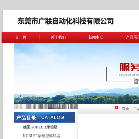
首 页
关于我们
新闻中心
产品展
首页
>
产
德国KUBLER库伯勒
KUBLER增量型编码器