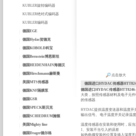
KUBLER旋转编码器
KUBLER绝对式编码器
KUBLER编码器
德国EGE
德国Hydac贺德克
德国KOBOLD科宝
德国Bernstein博恩斯坦
德国HEIDENHAIN海德汉
德国Hirschmann赫斯曼
点击放大
美国MTS传感器
德国进口HYDAC传感器HTT8246-
德国进口HYDAC传感器HTT8246-A-
德国KNF隔膜泵
大类，按照传感器材料及电子元件
德国GSR
的传感器.
德国SPECK斯贝克
HYDAC提供温度变送器和温度
输出信号。 电子温度开关记录温
德国SCHIEDRUM施顿
美国Mighty line
温度传感器在安装和使用时，应当
1、安装不当引入的误差
德国Drager德尔格
如热电偶安装的位置及插入深度不