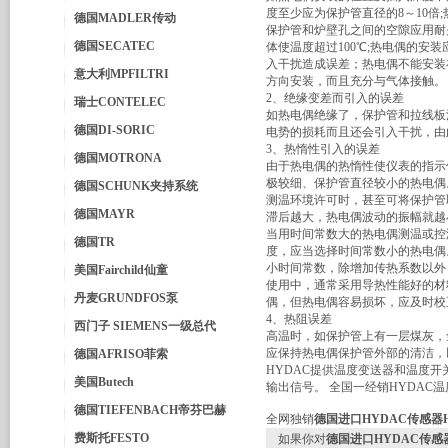
度至少应为保护管直径的8～10
德国MADLER传动
保护管和炉壁孔之间的空隙应用耐
德国SECATEC
体使温度超过100℃;热电偶的
入干扰造成误差；热电偶不能安装
意大利MPFILTRI
方向安装，而且充分与气体接触。
2、绝缘变差而引入的误差
瑞士CONTELEC
如热电偶绝缘了，保护管和拉线板
德国DI-SORIC
电势的损耗而且还会引入干扰，由
3、热惰性引入的误差
德国MOTRONA
由于热电偶的热惰性使仪表的指示
极较细、保护管直径较小的热电偶
德国SCHUNK夹持系统
测温环境许可时，甚至可将保护管
德国MAYR
滞后越大，热电偶波动的振幅就越
当用时间常数大的热电偶测温或控
德国TR
度，应当选择时间常数小的热电偶
小时间常数，除增加传热系数以外
美国Fairchild仙童
使用中，通常采用导热性能好的材
丹麦GRUNDFOS泵
偶，但热电偶容易损坏，应及时校
4、热阻误差
西门子 SIEMENS一级总代
高温时，如保护管上有一层煤灰，
应保持热电偶保护管外部的清洁，
德国AFRISO菲索
HYDAC提供温度变送器和温度
美国Butech
输出信号。 全国一经销HYDAC温
德国TIEFENBACH帝芬巴赫
全网独销
德国进口HYDAC传感器HTT8
费斯托FESTO
如果你对
德国进口HYDAC传感器HTT