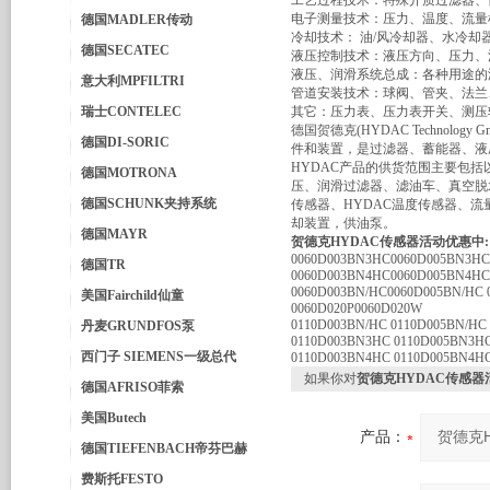
工艺过程技术：特殊介质过滤器、
电子测量技术：压力、温度、流量
德国MADLER传动
冷却技术： 油/风冷却器、水冷
德国SECATEC
液压控制技术：液压方向、压力、
液压、润滑系统总成：各种用途的
意大利MPFILTRI
管道安装技术：球阀、管夹、法兰
瑞士CONTELEC
其它：压力表、压力表开关、测压
德国贺德克(HYDAC Techno
德国DI-SORIC
件和装置，是过滤器、蓄能器、液
HYDAC产品的供货范围主要包
德国MOTRONA
压、润滑过滤器、滤油车、真空脱
德国SCHUNK夹持系统
传感器、HYDAC温度传感器、流
却装置，供油泵。
德国MAYR
贺德克HYDAC传感器活动优惠中
:
0060D003BN3HC0060D005BN3HC
德国TR
0060D003BN4HC0060D005BN4HC
0060D003BN/HC0060D005BN/HC 
美国Fairchild仙童
0060D020P0060D020W
0110D003BN/HC 0110D005BN/HC
丹麦GRUNDFOS泵
0110D003BN3HC 0110D005BN3H
西门子 SIEMENS一级总代
0110D003BN4HC 0110D005BN4H
如果你对
贺德克HYDAC传感器
德国AFRISO菲索
美国Butech
产品：
德国TIEFENBACH帝芬巴赫
费斯托FESTO