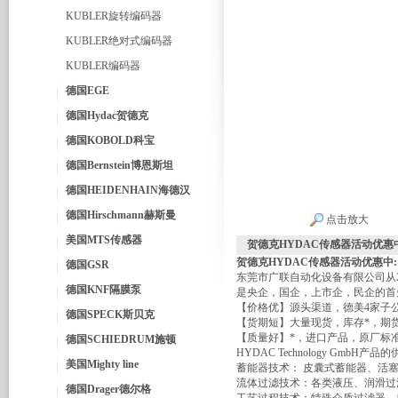
KUBLER旋转编码器
KUBLER绝对式编码器
KUBLER编码器
德国EGE
德国Hydac贺德克
德国KOBOLD科宝
德国Bernstein博恩斯坦
德国HEIDENHAIN海德汉
德国Hirschmann赫斯曼
点击放大
美国MTS传感器
贺德克HYDAC传感器活动优惠
贺德克HYDAC传感器活动优惠中
:
德国GSR
东莞市广联自动化设备有限公司从
德国KNF隔膜泵
是央企，国企，上市企，民企的首
【价格优】源头渠道，德美4家子
德国SPECK斯贝克
【货期短】大量现货，库存*，期
【质量好】*，进口产品，原厂标
德国SCHIEDRUM施顿
HYDAC Technology Gmb
美国Mighty line
蓄能器技术： 皮囊式蓄能器、活
流体过滤技术：各类液压、润滑过
德国Drager德尔格