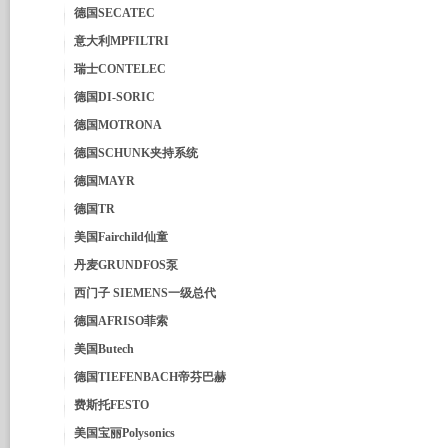
德国SECATEC
意大利MPFILTRI
瑞士CONTELEC
德国DI-SORIC
德国MOTRONA
德国SCHUNK夹持系统
德国MAYR
德国TR
美国Fairchild仙童
丹麦GRUNDFOS泵
西门子 SIEMENS一级总代
德国AFRISO菲索
美国Butech
德国TIEFENBACH帝芬巴赫
费斯托FESTO
美国宝丽Polysonics