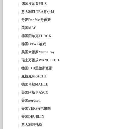
德国皮尔兹PILZ
意大利ELTRA意尔创
丹麦Danfoss丹佛斯
美国MAC
德国图尔克TURCK
德国HAWE哈威
美国米顿罗MiltonRoy
瑞士万福乐WANDFLUH
德国E+H恩德斯豪斯
克拉克KRACHT
德国马勒MAHLE
美国阿斯卡ASCO
美国nordson
美国VERSA电磁阀
美国DEUBLIN
意大利阿托斯