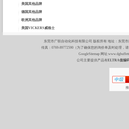
美国其他品牌
德国其他品牌
欧洲其他品牌
美国VICKERS威格士
东莞市广联自动化科技有限公司 版权所有 地址：东莞市南城区莞
传真：0769-89772590（为了确保您的询价单及时处理，请
GoogleSitemap
网址:
www.dgbuffet
公司主要提供产品有
ELTRA值编码
推