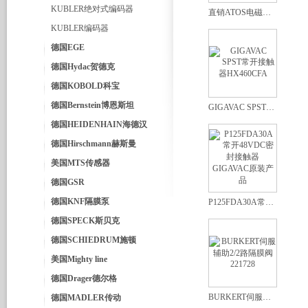
KUBLER绝对式编码器
直销ATOS电磁阀DHZO-AE-073-D3 10
KUBLER编码器
德国EGE
德国Hydac贺德克
德国KOBOLD科宝
德国Bernstein博恩斯坦
GIGAVAC SPST常开接触器HX460CFA
德国HEIDENHAIN海德汉
德国Hirschmann赫斯曼
美国MTS传感器
德国GSR
德国KNF隔膜泵
P125FDA30A常开48VDC密封接触器GIGAVAC原装产品
德国SPECK斯贝克
德国SCHIEDRUM施顿
美国Mighty line
德国Drager德尔格
BURKERT伺服辅助2/2路隔膜阀221728
德国MADLER传动