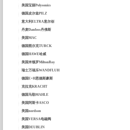
美国宝丽Polysonics
德国皮尔兹PILZ
意大利ELTRA意尔创
丹麦Danfoss丹佛斯
美国MAC
德国图尔克TURCK
德国HAWE哈威
美国米顿罗MiltonRoy
瑞士万福乐WANDFLUH
德国E+H恩德斯豪斯
克拉克KRACHT
德国马勒MAHLE
美国阿斯卡ASCO
美国nordson
美国VERSA电磁阀
美国DEUBLIN