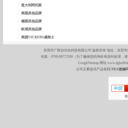
意大利阿托斯
美国其他品牌
德国其他品牌
欧洲其他品牌
美国VICKERS威格士
东莞市广联自动化科技有限公司 版权所有 地址：东莞市南城区莞
传真：0769-89772590（为了确保您的询价单及时处理，请
GoogleSitemap
网址:
www.dgbuffet
公司主要提供产品有
ELTRA值编码
推